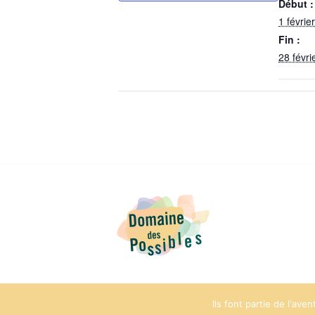
Début :
1 févrie
Fin :
28 févri
Ils font partie de l'ave