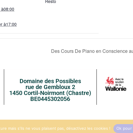
Resto
r à08:00
er à17:00
Des Cours De Piano en Conscience a
Domaine des Possibles
rue de Gembloux 2
1450 Cortil-Noirmont (Chastre)
BE0445302056
© 2025 Tous droits réservés
nture mais s'ils ne vous plaisent pas, désactivez les cookies !
Ok pour 