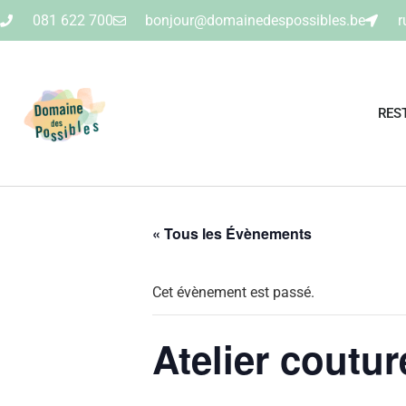
081 622 700
bonjour@domainedespossibles.be
r
RES
« Tous les Évènements
Cet évènement est passé.
Atelier coutur