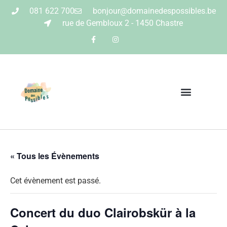
081 622 700
bonjour@domainedespossibles.be
rue de Gembloux 2 - 1450 Chastre
« Tous les Évènements
Cet évènement est passé.
Concert du duo Clairobskür à la