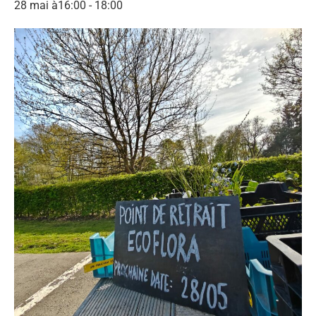
28 mai à16:00
-
18:00