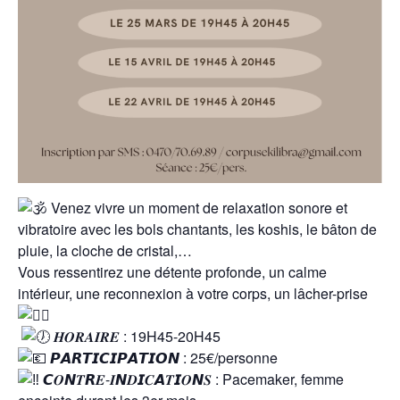
Venez vivre un moment de relaxation sonore et
vibratoire avec les bols chantants, les koshis, le bâton de
pluie, la cloche de cristal,…
Vous ressentirez une détente profonde, un calme
intérieur, une reconnexion à votre corps, un lâcher-prise
𝑯𝑶𝑹𝑨𝑰𝑹𝑬 : 19H45-20H45
𝙋𝘼𝙍𝙏𝙄𝘾𝙄𝙋𝘼𝙏𝙄𝙊𝙉 : 25€/personne
𝘾𝑶𝙉𝑻𝙍𝑬-𝑰𝙉𝑫𝙄𝑪𝘼𝑻𝙄𝑶𝙉𝑺 : Pacemaker, femme