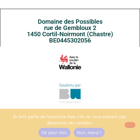
Domaine des Possibles
rue de Gembloux 2
1450 Cortil-Noirmont (Chastre)
BE0445302056
Ils font partie de l'aventure mais s'ils ne vous plaisent pas,
désactivez les cookies !
© 2025 Tous droits réservés
Ok pour moi.
Non, merci !