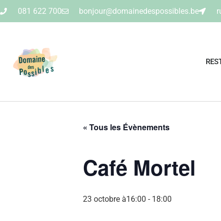
081 622 700
bonjour@domainedespossibles.be
r
RES
« Tous les Évènements
Café Mortel
23 octobre à16:00
-
18:00