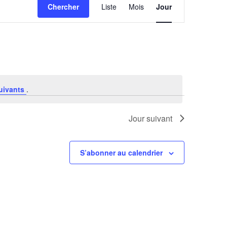
Chercher
Liste
Mois
Jour
de
vues
Évènement
uivants
.
Jour suivant
S’abonner au calendrier