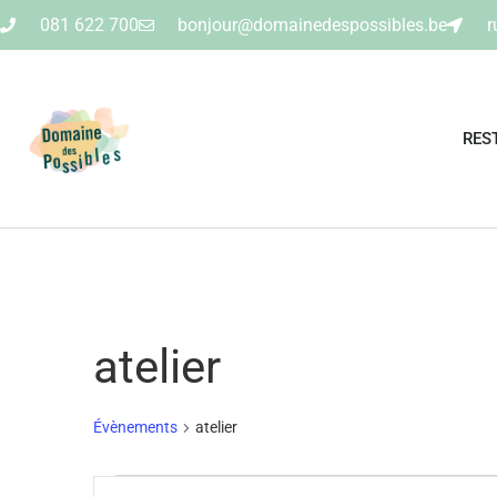
081 622 700
bonjour@domainedespossibles.be
r
RES
atelier
Évènements
atelier