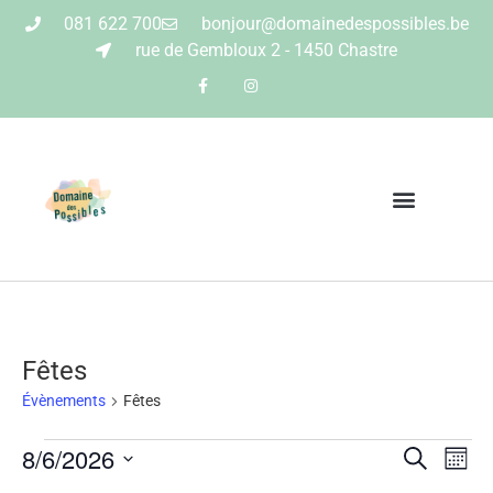
081 622 700
bonjour@domainedespossibles.be
rue de Gembloux 2 - 1450 Chastre
Fêtes
Évènements
Fêtes
8/6/2026
Reche
Na
Recherche
Mois
Sélectionnez